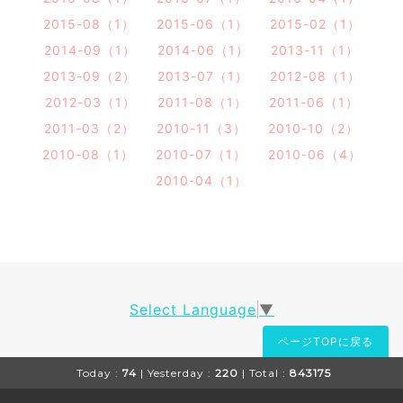
2015-08（1）
2015-06（1）
2015-02（1）
2014-09（1）
2014-06（1）
2013-11（1）
2013-09（2）
2013-07（1）
2012-08（1）
2012-03（1）
2011-08（1）
2011-06（1）
2011-03（2）
2010-11（3）
2010-10（2）
2010-08（1）
2010-07（1）
2010-06（4）
2010-04（1）
Select Language
▼
ページTOPに戻る
Today :
74
| Yesterday :
220
| Total :
843175