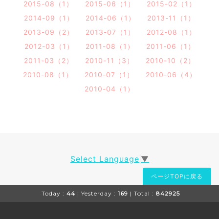
2015-08（1）
2015-06（1）
2015-02（1）
2014-09（1）
2014-06（1）
2013-11（1）
2013-09（2）
2013-07（1）
2012-08（1）
2012-03（1）
2011-08（1）
2011-06（1）
2011-03（2）
2010-11（3）
2010-10（2）
2010-08（1）
2010-07（1）
2010-06（4）
2010-04（1）
Select Language
▼
ページTOPに戻る
Today :
44
| Yesterday :
169
| Total :
842925