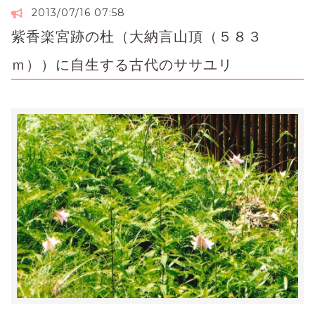
2013/07/16 07:58
紫香楽宮跡の杜（大納言山頂（５８３
ｍ））に自生する古代のササユリ