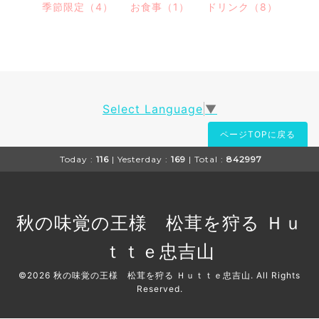
季節限定（4）
お食事（1）
ドリンク（8）
Select Language
▼
ページTOPに戻る
Today :
116
| Yesterday :
169
| Total :
842997
秋の味覚の王様 松茸を狩る Ｈｕ
ｔｔｅ忠吉山
©2026
秋の味覚の王様 松茸を狩る Ｈｕｔｔｅ忠吉山
. All Rights
Reserved.